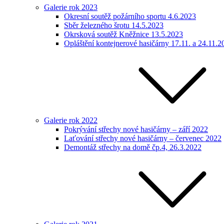
Galerie rok 2023
Okresní soutěž požárního sportu 4.6.2023
Sběr železného šrotu 14.5.2023
Okrsková soutěž Kněžnice 13.5.2023
Opláštění kontejnerové hasičárny 17.11. a 24.11.2
Galerie rok 2022
Pokrývání střechy nové hasičárny – září 2022
Laťování střechy nové hasičárny – červenec 2022
Demontáž střechy na domě čp.4, 26.3.2022