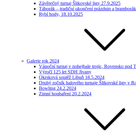
Závěrečný turnaj Šlikovské ligy 27.9.2025
Táborák – tradiční ukončení prázdnin a bramborá
Rybí hody, 18.10.2025
Galerie rok 2024
Vánoční turnaj v nohejbale trojic, Rovensko pod 
Výročí 125 let SDH Jivany
Okrsková soutěž Libuň 18.5.2024
Druhý ročník halového turnaje Šlikovské ligy v 
Bowling 24.2.2024
Zimní houbaření 20.2.2024