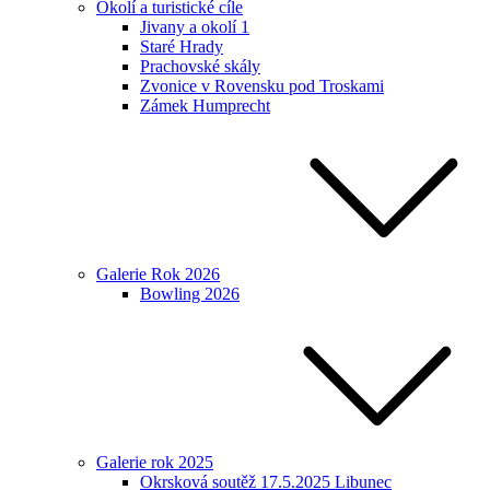
Okolí a turistické cíle
Jivany a okolí 1
Staré Hrady
Prachovské skály
Zvonice v Rovensku pod Troskami
Zámek Humprecht
Galerie Rok 2026
Bowling 2026
Galerie rok 2025
Okrsková soutěž 17.5.2025 Libunec