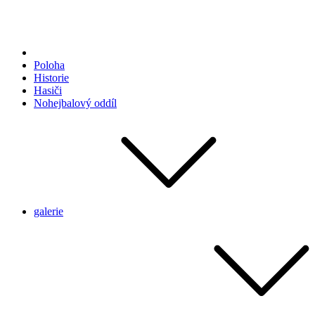
Poloha
Historie
Hasiči
Nohejbalový oddíl
galerie