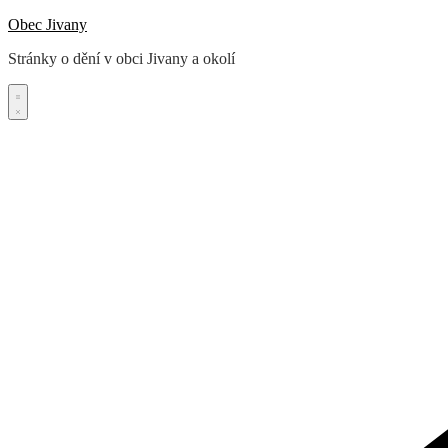
Skip
Obec Jivany
to
Stránky o dění v obci Jivany a okolí
content